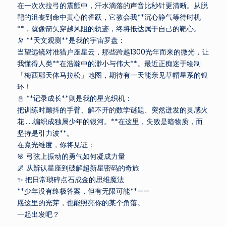
在一次次拉弓的震颤中，汗水滴落的声音比秒针更清晰。从脱
靶的沮丧到命中黄心的雀跃，它教会我**沉心静气等待时机
**，就像箭矢穿越风阻的轨迹，终将抵达属于自己的靶心。
🔭 **天文观测**是我的宇宙罗盘：
当望远镜对准猎户座星云，那些跨越1300光年而来的微光，让
我懂得人类**在浩瀚中的渺小与伟大**。最近正痴迷于绘制
「梅西耶天体马拉松」地图，期待有一天能亲见草帽星系的银
环！
📓 **记录成长**则是我的星光织机：
把训练时颤抖的手臂、解不开的数学谜题、突然迸发的灵感火
花……编织成独属少年的银河。**在这里，失败是暗物质，而
坚持是引力波**。
在熹光维度，你将见证：
🎯 弓弦上振动的勇气如何凝成力量
🌌 从辨认星座到破解超新星密码的奇旅
✨ 把日常琐碎点石成金的思维魔法
**少年没有终极答案，但有无限可能**——
愿这里的光芽，也能照亮你的某个角落。
一起出发吧？