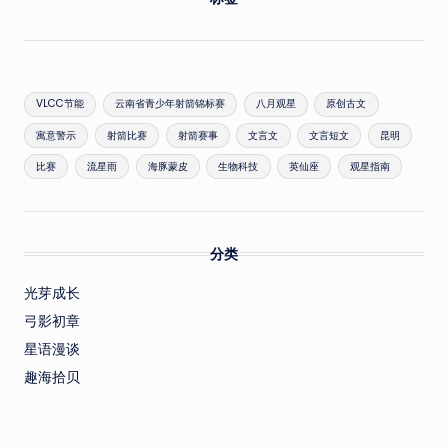
VLCC节能
云南省青少年射箭锦标赛
八月观星
原创古文
寓意警示
射箭比赛
射箭赛事
文言文
文言短文
昆明
比赛
流星雨
海豚蒙皮
生物科技
英仙座
观星指南
分类
光芽成长
弓影初章
星语漫谈
趣海拾贝