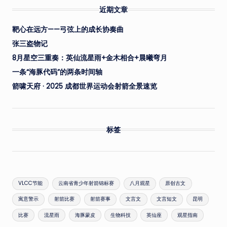
近期文章
靶心在远方——弓弦上的成长协奏曲
张三盗物记
8月星空三重奏：英仙流星雨+金木相合+晨曦弯月
一条“海豚代码”的两条时间轴
箭啸天府 · 2025 成都世界运动会射箭全景速览
标签
VLCC节能
云南省青少年射箭锦标赛
八月观星
原创古文
寓意警示
射箭比赛
射箭赛事
文言文
文言短文
昆明
比赛
流星雨
海豚蒙皮
生物科技
英仙座
观星指南