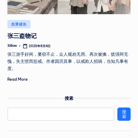
Posted
光芽成长
in
张三盗物记
XiBow
2025年8月4日
Posted
by
张三游手好闲，屡窃不止，众人规劝无用。再次被擒，犹强辩无
愧，失主愤而惩戒。作者因历其事，以戒欺人招祸，当知凡事有
度。
Read More
搜索
搜
索