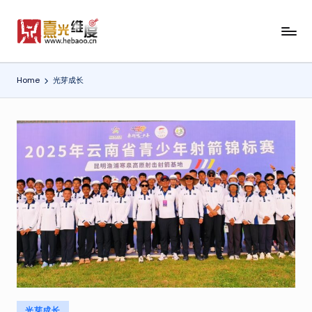
Skip
熹
熹
to
光
光
content
维
Home
光芽成长
维
度-
XiBow
度
Posted
光芽成长