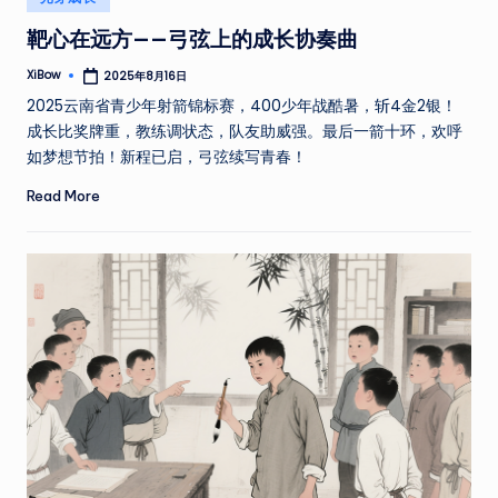
in
靶心在远方——弓弦上的成长协奏曲
XiBow
2025年8月16日
Posted
by
2025云南省青少年射箭锦标赛，400少年战酷暑，斩4金2银！
成长比奖牌重，教练调状态，队友助威强。最后一箭十环，欢呼
如梦想节拍！新程已启，弓弦续写青春！
Read More